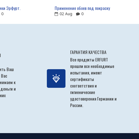
ики Эрфурт.
Применение обоев под покраску
0
02
Aug
0
ГАРАНТИЯ КАЧЕСТВА
Ы
Все продукты ERFURT
прошли все необходимые
ить Ваш
испытания, имеют
 Вас
сертификаты
инимаем к
соответствия и
 деньги и
гигиенические
ких
удостоверения Германии и
России.