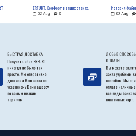
RT
ERFURT. Комфорт в ваших стенах.
История фабр
02
Aug
0
02
Aug
БЫСТРАЯ ДОСТАВКА
ЛЮБЫЕ СПОСОБ
ОПЛАТЫ
Получить обои ERFURT
никогда не было так
Вы можете оплат
просто. Мы оперативно
заказ удобным за
доставим Ваш заказ по
способом. Мы пр
указанному Вами адресу
оплате наличные
по самым низким
все виды банковс
тарифам.
платежных карт.