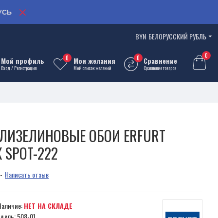
УСЬ
BYN
БЕЛОРУССКИЙ РУБЛЬ
0
0
0
Мой профиль
Мои желания
Сравнение
Вход / Регистрация
Мой список желаний
Сравнение товаров
ЛИЗЕЛИНОВЫЕ ОБОИ ERFURT
X SPOT-222
-
Написать отзыв
Наличие:
НЕТ НА СКЛАДЕ
дель:
508-01