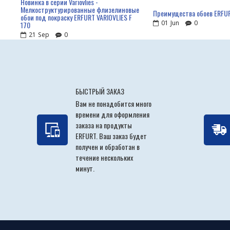
Новинка в серии Variovlies -
Мелкоструктурированные флизелиновые
Преимущества обоев ERFU
обои под покраску ERFURT VARIOVLIES F
01
Jun
0
170
21
Sep
0
БЫСТРЫЙ ЗАКАЗ
Вам не понадобится много
времени для оформления
заказа на продукты
ERFURT. Ваш заказ будет
получен и обработан в
течение нескольких
минут.