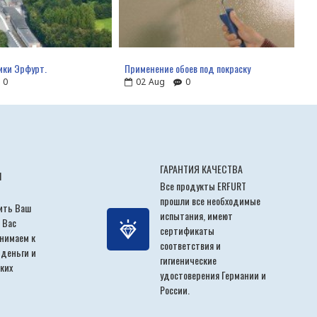
ики Эрфурт.
Применение обоев под покраску
0
02
Aug
0
ГАРАНТИЯ КАЧЕСТВА
Ы
Все продукты ERFURT
прошли все необходимые
ить Ваш
испытания, имеют
 Вас
сертификаты
инимаем к
соответствия и
 деньги и
гигиенические
ких
удостоверения Германии и
России.