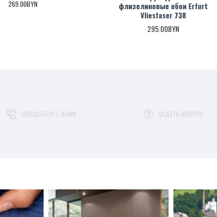
269.00BYN
флизелиновые обои Erfurt
Vliesfaser 738
295.00BYN
 и распространению трещин
подготовленную стену без шпаклеван
начительную экономию за счет исключ
СВЯЗАТЬСЯ С НАМИ
ЗАДАТЬ ВОПРОС
 к бытовому истиранию