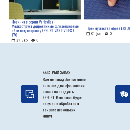
Новинка в серии Variovlies -
Мелкоструктурированные флизелиновые
Преимущества обоев ERFU
обои под покраску ERFURT VARIOVLIES F
01
Jun
0
170
21
Sep
0
БЫСТРЫЙ ЗАКАЗ
Вам не понадобится много
времени для оформления
заказа на продукты
ERFURT. Ваш заказ будет
получен и обработан в
течение нескольких
минут.