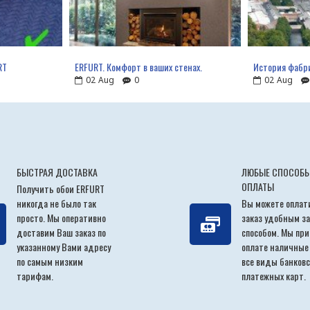
RT
ERFURT. Комфорт в ваших стенах.
История фабр
02
Aug
0
02
Aug
БЫСТРАЯ ДОСТАВКА
ЛЮБЫЕ СПОСОБ
ОПЛАТЫ
Получить обои ERFURT
никогда не было так
Вы можете оплат
просто. Мы оперативно
заказ удобным за
доставим Ваш заказ по
способом. Мы пр
указанному Вами адресу
оплате наличные
по самым низким
все виды банковс
тарифам.
платежных карт.