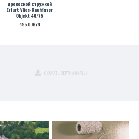
древесной стружкой
Erfurt Vlies-Rauhfaser
Objekt 40/75
495.00BYN
ия дефектов или
ения из сметы работ для
СКАЧАТЬ СЕРТИФИКАТЫ