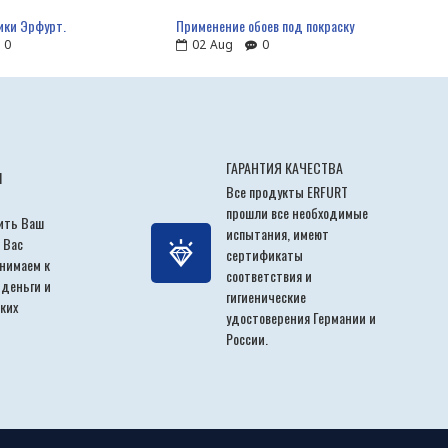
ики Эрфурт.
Применение обоев под покраску
0
02
Aug
0
ГАРАНТИЯ КАЧЕСТВА
Ы
Все продукты ERFURT
прошли все необходимые
ить Ваш
испытания, имеют
 Вас
сертификаты
инимаем к
соответствия и
 деньги и
гигиенические
ких
удостоверения Германии и
России.