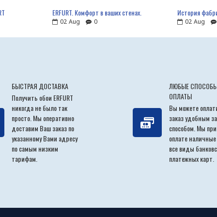
RT
ERFURT. Комфорт в ваших стенах.
История фабр
02
Aug
0
02
Aug
БЫСТРАЯ ДОСТАВКА
ЛЮБЫЕ СПОСОБ
ОПЛАТЫ
Получить обои ERFURT
никогда не было так
Вы можете оплат
просто. Мы оперативно
заказ удобным за
доставим Ваш заказ по
способом. Мы пр
указанному Вами адресу
оплате наличные
по самым низким
все виды банковс
тарифам.
платежных карт.