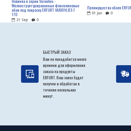
Новинка в серии Variovlies -
Мелкоструктурированные флизелиновые
Преимущества обоев ERFU
обои под покраску ERFURT VARIOVLIES F
01
Jun
0
170
21
Sep
0
БЫСТРЫЙ ЗАКАЗ
Вам не понадобится много
времени для оформления
заказа на продукты
ERFURT. Ваш заказ будет
получен и обработан в
течение нескольких
минут.