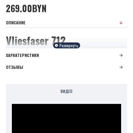
269.00BYN
ОПИСАНИЕ
Vliesfaser 712
ХАРАКТЕРИСТИКИ
Тисненая структура "Короед"
ОТЗЫВЫ
Главные преимущества:
Идеальное основание для
ВИДЕО
окрашивания
Низкий расход краски
Не требуют времени для