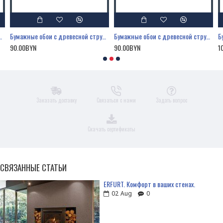
перекрашиваться
тружкой Erfurt Rauhfaser 32
Бумажные обои с древесной стружкой Erfurt Rauhfaser 40
Бумажные обои с древесной стружкой Erfurt Rauhfaser 52
90.00BYN
90.00BYN
1
Заказать доставку
Связаться с нами
Задать вопрос
Скачать сертификаты
СВЯЗАННЫЕ СТАТЬИ
ERFURT. Комфорт в ваших стенах.
02
Aug
0