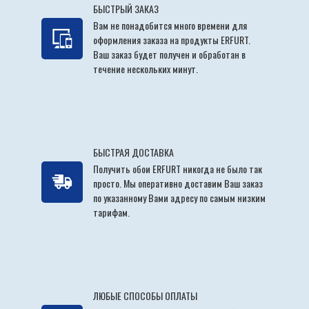
БЫСТРЫЙ ЗАКАЗ
Инструменты очищаются водой сразу после их применения. При
Вам не понадобится много времени для
необходимости можно использовать моющее средство.
оформления заказа на продукты ERFURT.
ТЕХНИЧЕСКИЕ ХАРАКТЕРИСТИКИ
Ваш заказ будет получен и обработан в
течение нескольких минут.
Вязкость 95 ± 5 KU (ASTM D 562, 25oC)
Плотность 1,21 ± 0,02 кг/л (ISO 2811)
ХРАНЕНИЕ
БЫСТРАЯ ДОСТАВКА
Ёмкости с продуктом должны храниться закрытыми, в защищенном от
Получить обои ERFURT никогда не было так
солнечного лучей месте, при температуре от + 5°С до +38°C.
просто. Мы оперативно доставим Ваш заказ
ИНСТРУКЦИИ ПО БЕЗОПАСНОСТИ
по указанному Вами адресу по самым низким
тарифам.
Прочитайте этикетку перед применением. Для получения подробных
инструкций и мер предосторожности обратитесь к паспорту
безопасности продукта.
ЛЮБЫЕ СПОСОБЫ ОПЛАТЫ