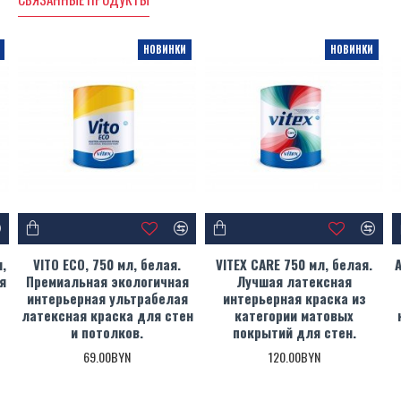
основания
Колеруется для всех цветов финишных покрытий
Для внутреннего и наружного применения
НОВИНКИ
НОВИНКИ
ЦВЕТА
Доступна в белом цвете. Колеруется в 3 цвета: желтый, красный и
серый на прозрачной базе, по системе Vitex Coloring System. Также
колеруется на основе белой и средней базах.
УПАКОВКА
Белая 750 мл
РАСХОД
,
VITO ECO, 750 мл, белая.
VITEX CARE 750 мл, белая.
A
я
Премиальная экологичная
Лучшая латексная
10 – 12 м²/л в один слой, на подготовленную поверхность.
интерьерная ультрабелая
интерьерная краска из
ЛЕТУЧИЕ ОРГАНИЧЕСКИЕ СОЕДИНЕНИЯ
латексная краска для стен
категории матовых
и потолков.
покрытий для стен.
(ЛОС)
69.00BYN
120.00BYN
Предельно максимальное содержание ЛОС, согласно Директивы
2004/42/CE), для данного продукта (категория A/g “Грунтовки”, Тип