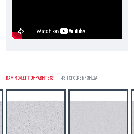
поверхность. Структурная
поверхность обладает
антивандальными свойствами и
устойчива к бытовому истиранию.
Обои легко клеятся без пропитки
и при последующем ремонте
легко удаляются. Преимущества:
ВАМ МОЖЕТ ПОНРАВИТЬСЯ
ИЗ ТОГО ЖЕ БРЭНДА
Клеятся без пропитки
Скрывают трещины и
препятствуют их образованию
Устойчивые к бытовому
истиранию