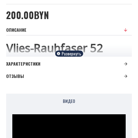
200.00BYN
ОПИСАНИЕ
Vlies-Rauhfaser 52
Классическая структура
ХАРАКТЕРИСТИКИ
Эти обои Флиз-Рауфазер созданы
ОТЗЫВЫ
для индивидуального
творческого оформления
ВИДЕО
интерьера. Высокая плотность
материала позволяет клеить обои
на неподготовленную