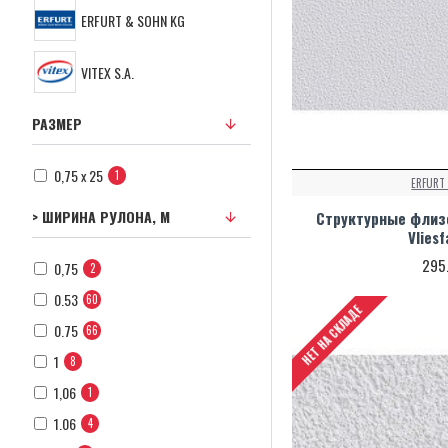
ERFURT & SOHN KG
ОБОИ ERFURT DIGITAL VLIES
VITEX S.A.
ОБОИ ERFURT MAKULATUR
РАЗМЕР
СИСТЕМА KLIMATEC
0,75 х 25
1
ERFURT
КРАСКИ VITEX ГРЕЦИЯ
> ШИРИНА РУЛОНА, М
Структурные флизе
Vlies
295
0,75
2
0.53
60
НЕТ НА СКЛАДЕ
0.75
66
1
8
1,06
1
1.06
4