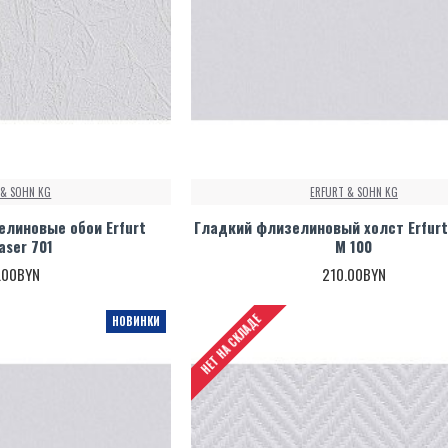
 & SOHN KG
ERFURT & SOHN KG
линовые обои Erfurt
Гладкий флизелиновый холст Erfurt 
faser 701
M 100
.00BYN
210.00BYN
НЕТ НА СКЛАДЕ
НОВИНКИ