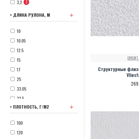
3,2
2
> ДЛИНА РУЛОНА, М
10
10.05
12.5
ERFURT
15
Структурные флизе
17
Vlies
25
269
33.05
33.5
> ПЛОТНОСТЬ, Г/М2
40
50
100
125
120