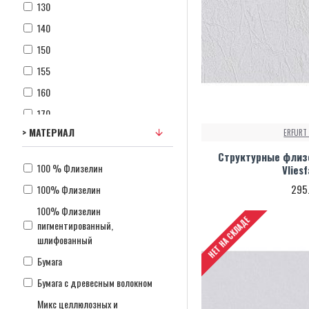
130
140
150
155
160
170
> МАТЕРИАЛ
ERFURT
180
Структурные флизе
195
100 % Флизелин
Vlies
200
295
100% Флизелин
280
100% Флизелин
300
НЕТ НА СКЛАДЕ
пигментированный,
шлифованный
500
Бумага
600
Бумага с древесным волокном
Микс целлюлозных и