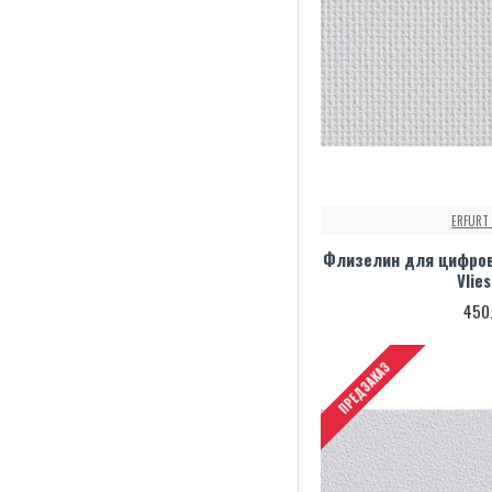
ERFURT VLIESFASER OBJECT
КРАСКИ И КЛЕЙ
ERFURT
Флизелин для цифровой
Vlie
450
ПРЕДЗАКАЗ