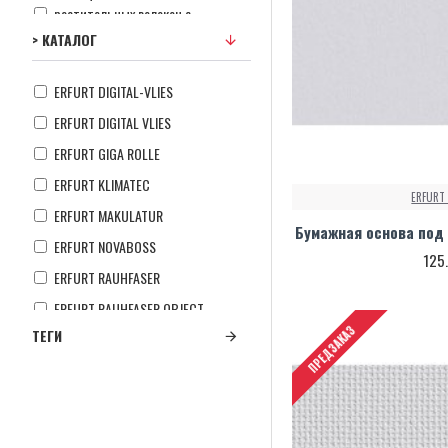
растительных волокон с
древесным волокном
> КАТАЛОГ
Флизелин
ERFURT DIGITAL-VLIES
ERFURT DIGITAL VLIES
ERFURT GIGA ROLLE
ERFURT KLIMATEC
ERFURT
ERFURT MAKULATUR
Бумажная основа под 
ERFURT NOVABOSS
125
ERFURT RAUHFASER
ERFURT RAUHFASER OBJECT
ПРЕДЗАКАЗ
ТЕГИ
ERFURT VARIOVLIES
ERFURT VLIES-RAUHFASER
ERFURT VLIESFASER
ERFURT VLIESFASER MAX