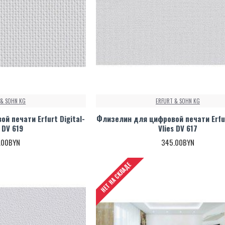
 & SOHN KG
ERFURT & SOHN KG
 печати Erfurt Digital-
Флизелин для цифровой печати Erfur
s DV 619
Vlies DV 617
.00BYN
345.00BYN
НЕТ НА СКЛАДЕ