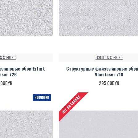
 & SOHN KG
ERFURT & SOHN KG
линовые обои Erfurt
Структурные флизелиновые обои 
faser 726
Vliesfaser 718
.00BYN
295.00BYN
НЕТ НА СКЛАДЕ
НОВИНКИ